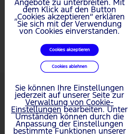
Angebote zu unterbreiten. Mit
Fahrzeuginformationen
dem Klick auf den Button
abgerufen sowie Ihr
„Cookies akzeptieren“ erklären
Sie sich mit der Verwendung
bevorzugter Ford Partner
von Cookies einverstanden.
vorausgewählt.
Cookies akzeptieren
Cookies ablehnen
Sie können Ihre Einstellungen
FAHRZEUGE
FORD
PKW
Nutzfahrzeu
jederzeit auf unserer Seite zur
Verwaltung von Cookie-
PKW-Modelle
Über Ford
Explorer
Transit Courier
ENTDECKEN
Einstellungen
bearbeiten. Unter
Nutzfahrzeuge
Events, Highlights &
Capri
E-Transit Courier
Umständen können durch die
Kleinwagen
Aktuelles
Puma
Transit Connect
Anpassung der Einstellungen
Hybrid- und
Beruf & Karriere
Gen-E
Transit Custom
bestimmte Funktionen unserer