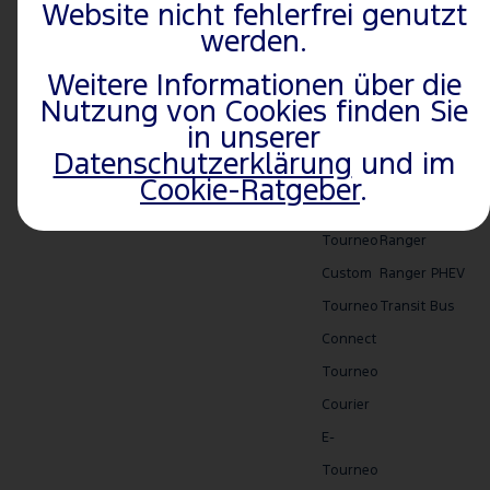
Website nicht fehlerfrei genutzt
Elektrofahrzeuge
Nachhaltigkeit
Mustang
E-Transit Custo
werden.
Familienmodelle
Altfahrzeugverwertung
Mach-E
Transit
Vans &
Ford Racing
Puma
E-Transit
Weitere Informationen über die
Nutzung von Cookies finden Sie
Kleinbusse
Kuga
Transit Fahrgest
in unserer
Performance
Tourneo
E-Transit
Datenschutzerklärung
und im
SUVs
Custom
Fahrgestell
Cookie-Ratgeber
.
E-
Nugget
Tourneo
Ranger
Custom
Ranger PHEV
Tourneo
Transit Bus
Connect
Tourneo
Courier
E-
Tourneo