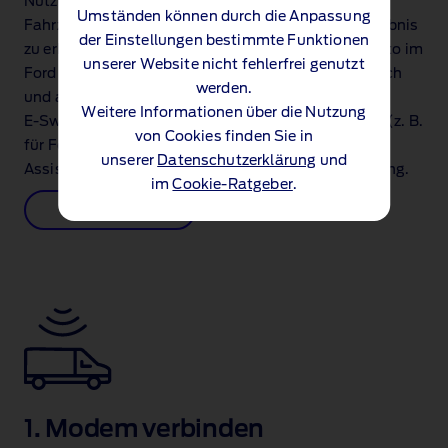
Nutzen Sie die über das Modem erfassten
Umständen können durch die Anpassung
Fahrzeugdaten, um ein besonders detailliertes Ergebnis
der Einstellungen bestimmte Funktionen
zu erhalten. Erstellen Sie dafür ein kostenloses Konto im
unserer Website nicht fehlerfrei genutzt
Ford Pro Fleet Marketplace, laden Sie Ihre Flotte hoch
werden.
und aktivieren Sie die Fahrzeuge kostenlos für den
Weitere Informationen über die Nutzung
E‑Switch Assist. Wenn Sie bereits ein Konto haben (z. B.
von Cookies finden Sie in
für Ford Pro Telematics), steht Ihnen der E‑Switch
unserer
Datenschutzerklärung
und
Assist dort ebenfalls als neues Produkt zur Verfügung.
im
Cookie-Ratgeber
.
Jetzt starten
1. Modem verbinden​