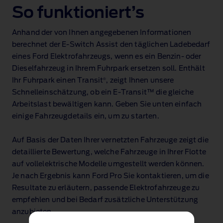
So funktioniert’s
Anhand der von Ihnen angegebenen Informationen
berechnet der E‑Switch Assist den täglichen Ladebedarf
eines Ford Elektrofahrzeugs, wenn es ein Benzin‑ oder
Dieselfahrzeug in Ihrem Fuhrpark ersetzen soll. Enthält
®
Ihr Fuhrpark einen Transit
, zeigt Ihnen unsere
Schnelleinschätzung, ob ein E‑Transit™ die gleiche
Arbeitslast bewältigen kann. Geben Sie unten einfach
einige Fahrzeugdetails ein, um zu starten.
Auf Basis der Daten Ihrer vernetzten Fahrzeuge zeigt die
detaillierte Bewertung, welche Fahrzeuge in Ihrer Flotte
auf vollelektrische Modelle umgestellt werden können.
Je nach Ergebnis kann Ford Pro Sie kontaktieren, um die
Resultate zu erläutern, passende Elektrofahrzeuge zu
empfehlen und bei Bedarf zusätzliche Unterstützung
anzubieten.