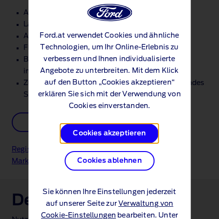
Allgemeine Empfehlung für den Umstieg
Ladeprognose je Monat
Ford.at verwendet Cookies und ähnliche
Aufschlüsselung der täglichen Ladevorgänge
Technologien, um Ihr Online-Erlebnis zu
Flottenbewertung (ein oder mehrere Fahrzeuge)
verbessern und Ihnen individualisierte
Basierend auf realen Fahrzeugdaten über das
Angebote zu unterbreiten. Mit dem Klick
integrierte Modem
auf den Button „Cookies akzeptieren“
Zunehmende Datengenauigkeit durch fortlaufendes
erklären Sie sich mit der Verwendung von
Sammeln von Telematikdaten
Cookies einverstanden.
Jetzt starten
Cookies akzeptieren
Registrieren Sie sich kostenlos im Ford Pro Fleet
Cookies ablehnen
Marketplace
und aktivieren Sie Ihre Modems.
Sie können Ihre Einstellungen jederzeit
Detaillierte Bewertung
auf unserer Seite zur
Verwaltung von
Cookie-Einstellungen
bearbeiten. Unter