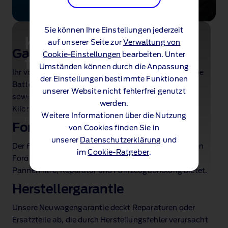
Sie können Ihre Einstellungen jederzeit
Konfigurieren und
auf unserer Seite zur
Verwaltung von
Garantie & Wartung
Cookie-Einstellungen
bearbeiten. Unter
finanzieren
Umständen können durch die Anpassung
Ihr vollelektrischer Ford Mustang Mach‑E besitzt eine
der Einstellungen bestimmte Funktionen
Ihr Abenteuer, Ihr Weg. Konfigurieren Sie jetzt
Batteriegarantie von acht Jahren bzw. 160.000 km
unserer Website nicht fehlerfrei genutzt
Ihren neuen vollelektrischen Ford Mustang
sowie einem zweijährigen Wartungsintervall ohne
werden.
®
Mach‑E
und entdecken Sie
Kilometerbegrenzung.
Weitere Informationen über die Nutzung
Finanzierungsmöglichkeiten.
Ford Pannenhilfe
von Cookies finden Sie in
unserer
Datenschutzerklärung
und
Der Ford Mustang Mach‑E wird mit einer kostenlosen
Konfigurieren
im
Cookie-Ratgeber
.
Ford Pannenhilfe geliefert, die Ihnen europaweit
Pannenhilfe, Reparatur und Fahrzeugabholung bietet.
Herstellergarantie
Unsere Neuwagengarantie deckt Reparaturen oder
Ersatzteile ab, die durch Herstellungsfehler verursacht