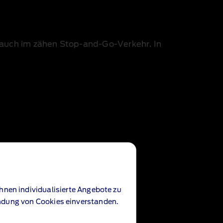
 auch im zähen Stop‑and‑Go‑Verkehr. In
hnen individualisierte Angebote zu
endung von Cookies einverstanden.