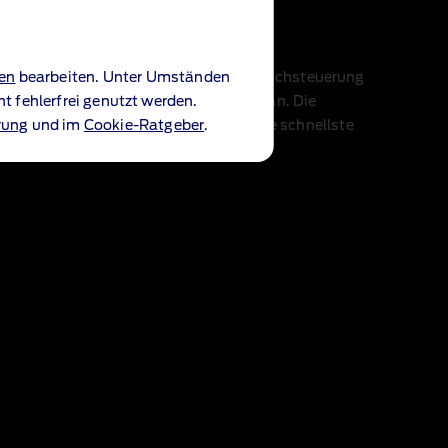
gation
s auf der Straße. Mit der intuitiven Sprachsteuerung
gen
bearbeiten. Unter Umständen
nweisen kommen Sie immer entspannt an. Die
 fehlerfrei genutzt werden.
ionen berechnen dabei automatisch die schnellste
rung
und im
Cookie-Ratgeber
.