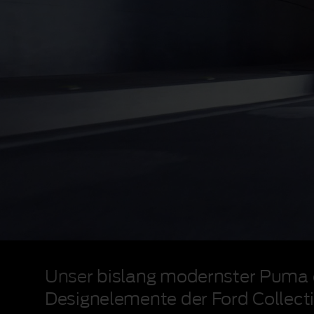
Video
der
Unser bislang modernster Puma er
Ford
Puma
Designelemente der Ford Collecti
BlueCruise