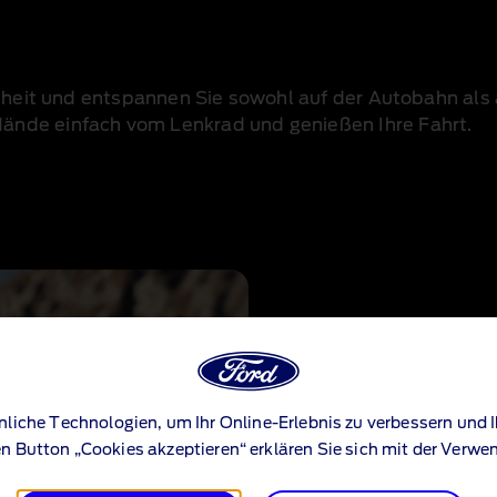
eiheit und entspannen Sie sowohl auf der Autobahn als
ände einfach vom Lenkrad und genießen Ihre Fahrt.
liche Technologien, um Ihr Online-Erlebnis zu verbessern und I
den Button „Cookies akzeptieren“ erklären Sie sich mit der Verw