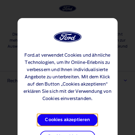
Konfiguration nicht verfügbar
Die Konfiguration, die Sie anzeigen möchten, ist leider nicht
mehr verfügbar. Ihnen stehen viele andere tolle Funktionen zur
Auswahl, aber Sie müssen Ihre Fahrzeugkonfiguration von Grund
auf neu beginnen.
Ford.at verwendet Cookies und ähnliche
Konfiguration beginnen
Technologien, um Ihr Online-Erlebnis zu
verbessern und Ihnen individualisierte
Angebote zu unterbreiten. Mit dem Klick
Rechtliche Hinweise & Fußnoten
auf den Button „Cookies akzeptieren“
erklären Sie sich mit der Verwendung von
Cookies einverstanden.
Cookies akzeptieren