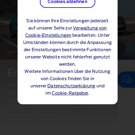
Cookies ablehnen
Sie können Ihre Einstellungen jederzeit
auf unserer Seite zur
Verwaltung von
Cookie-Einstellungen
bearbeiten. Unter
Umständen können durch die Anpassung
der Einstellungen bestimmte Funktionen
unserer Website nicht fehlerfrei genutzt
werden.
Entschuldigung…
Weitere Informationen über die Nutzung
von Cookies finden Sie in
Ihre Anfrage konnte leider nicht gesendet
unserer
Datenschutzerklärung
und
werden. Wir arbeiten bereits daran, das
im
Cookie-Ratgeber
.
Problem zu beheben. Bitte versuchen Sie
es später erneut oder
wenden Sie sich an
einen Ford‑Partner
.