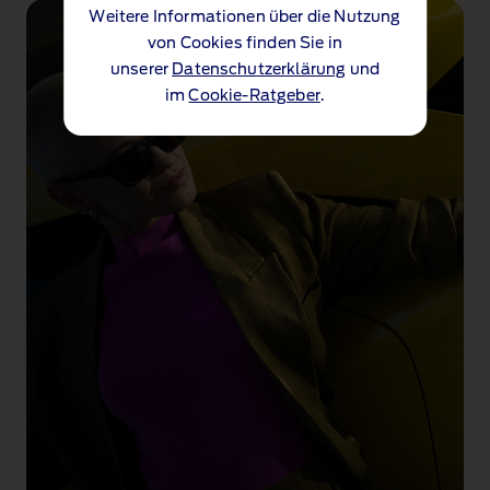
Weitere Informationen über die Nutzung
von Cookies finden Sie in
unserer
Datenschutzerklärung
und
im
Cookie-Ratgeber
.