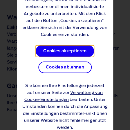
verbessern und Ihnen individualisierte
Angebote zu unterbreiten. Mit dem Klick
Wartungskosten
auf den Button „Cookies akzeptieren“
Elektroautos haben weniger bewegliche Teile als
erklären Sie sich mit der Verwendung von
Verbrenner und benötigen daher in der Regel weniger
Cookies einverstanden.
Wartung. Das kann zu geringeren Kosten und einer
längeren Lebensdauer beitragen. Zusätzlich profitieren
Cookies akzeptieren
Sie bei Ford Elektrofahrzeugen von einem
Serviceintervall von zwei Jahren ohne
Cookies ablehnen
Kilometerbegrenzung.
Garantie der Elektroauto‑Batterie
Sie können Ihre Einstellungen jederzeit
auf unserer Seite zur
Verwaltung von
Unsere 8 Jahre/160.000 km Garantie schützt Sie, falls
Cookie-Einstellungen
bearbeiten. Unter
Ihre Elektroauto‑Batterie schneller als erwartet an
Umständen können durch die Anpassung
Kapazität verliert.
der Einstellungen bestimmte Funktionen
unserer Website nicht fehlerfrei genutzt
werden.