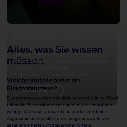
Betriebskosten
Alles, was Sie wissen
Ermitteln und vergleichen Sie die
Betriebskosten zweier Ford‑Modelle und
müssen
finden Sie heraus, wie viel Sie durch den
Umstieg auf ein Hybrid‑ oder
Elektrofahrzeug sparen können.
Welche Vorteile bietet ein
Elektrofahrzeug?
Jetzt vergleichen
Elektrofahrzeuge bieten zahlreiche Vorteile: In der Regel
fallen die Betriebskosten geringer aus, sie benötigen
weniger Wartungsaufwand und produzieren keine
Abgasemissionen. Elektrofahrzeuge sind außerdem
leiser und erhalten oft steuerliche Vorteile.