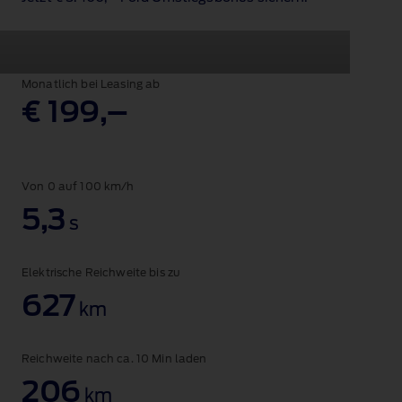
Monatlich bei Leasing ab
€ 199,–
Von 0 auf 100 km/h
5,3
s
Elektrische Reichweite bis zu
627
km
Reichweite nach ca. 10 Min laden
206
km