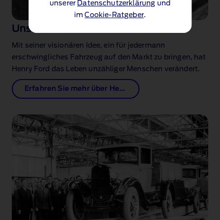
unserer
Datenschutzerklärung
und
im
Cookie-Ratgeber
.
Unser Gründer
Mit seiner visionären Idee, ein für jedermann
erschwingliches Fahrzeug auf den Markt zu bringen, hat
Henry Ford das Leben unzähliger Menschen verändert.
Erfahren Sie mehr über Henry Ford