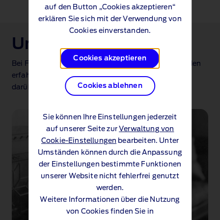
auf den Button „Cookies akzeptieren“
erklären Sie sich mit der Verwendung von
Cookies einverstanden.
Unsere Geschichte
Cookies akzeptieren
Bei Ford fing die Zukunft schon 1903 an. Im Folgenden
erfahren Sie mehr über die Geschichte von Ford und
Cookies ablehnen
darüber, was wir für die Zukunft geplant haben.
Sie können Ihre Einstellungen jederzeit
auf unserer Seite zur
Verwaltung von
Cookie-Einstellungen
bearbeiten. Unter
Umständen können durch die Anpassung
der Einstellungen bestimmte Funktionen
unserer Website nicht fehlerfrei genutzt
werden.
Weitere Informationen über die Nutzung
von Cookies finden Sie in