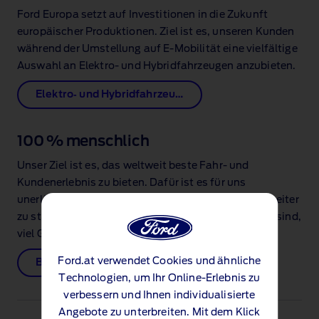
Ford Europa setzt auf Investitionen in die Zukunft
europäischer Produktionen. Ziel ist es, unseren Kunden
während der Umstellung auf E‑Mobilität eine vielfältige
Auswahl an Elektro‑ und Hybridfahrzeugen anzubieten.
Elektro‑ und Hybridfahrzeuge
100 % menschlich
Unser Ziel ist es, das weltweit beste Fahr‑ und
Kundenerlebnis zu bieten. Dafür ist es für uns
unerlässlich, das Gemeinschaftsgefühl aller Mitarbeiter
zu stärken und in den Gemeinden in denen wir tätig sind,
viel Gutes zu bewirken.
Ford.at verwendet Cookies und ähnliche
Beruf & Karriere
Technologien, um Ihr Online-Erlebnis zu
verbessern und Ihnen individualisierte
Angebote zu unterbreiten. Mit dem Klick