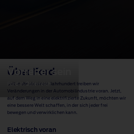
Vorreiter sein
Über Ford
Ford in Österreich
Seit mehr als einem Jahrhundert treiben wir
Veränderungen in der Automobilindustrie voran. Jetzt,
auf dem Weg in eine elektrifizierte Zukunft, möchten wir
eine bessere Welt schaffen, in der sich jeder frei
bewegen und verwirklichen kann.
Elektrisch voran