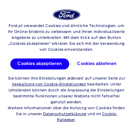
Login/Re
Su
GESCHÄFTSKUNDEN
Ford.at verwendet Cookies und ähnliche Technologien, um
Skip to content
Ihr Online-Erlebnis zu verbessern und Ihnen individualisierte
Angebote zu unterbreiten. Mit dem Klick auf den Button
„Cookies akzeptieren“ erklären Sie sich mit der Verwendung
GEWERBEKUNDEN
von Cookies einverstanden.
FAHRZEUGE, DIE SO HART
Cookies akzeptieren
Cookies ablehnen
ARBEITEN WIE SIE
Sie können Ihre Einstellungen jederzeit auf unserer Seite zur
Verwaltung von Cookie-Einstellungen
bearbeiten. Unter
Als Gewerbekunde müssen Sie sich auf Ihre Fahrzeuge
Umständen können durch die Anpassung der Einstellungen
verlassen können. Es gibt aber noch vieles mehr, dass
bestimmte Funktionen unserer Website nicht fehlerfrei
entscheidend für den Erfolg
genutzt werden.
Ihres Unternehmens ist.
Weitere Informationen über die Nutzung von Cookies finden
Sie in unserer
Datenschutzerklärung
und im
Cookie-
Mit flexiblen Finanzierungsmöglichkeiten, kostenlosen
Ratgeber
.
Fuhrparkverwaltungs-Tools
und der Unterstützung unseres
flächendeckenden Händlernetzes können wir Ihnen Lösungen
anbieten, die Ihren individuellen Fuhrparkanforderungen