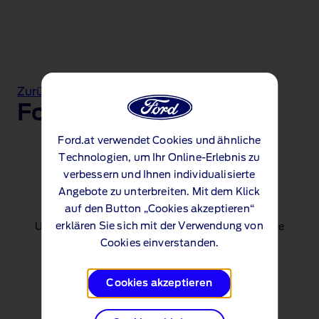
Zurück zum Ford Puma
Ford Puma – Preisliste
Ford.at verwendet Cookies und ähnliche
Technologien, um Ihr Online-Erlebnis zu
Puma Preisliste
verbessern und Ihnen individualisierte
Angebote zu unterbreiten. Mit dem Klick
downloaden
auf den Button „Cookies akzeptieren“
erklären Sie sich mit der Verwendung von
Um eine digitale Version der Ford Puma Preisliste
Cookies einverstanden.
oder der Technischen Daten herunterzuladen,
klicken Sie bitte einfach auf die folgenden
Buttons.
Cookies akzeptieren