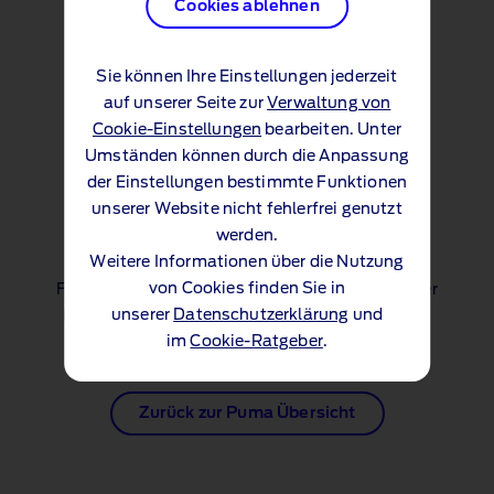
Cookies ablehnen
Preisliste (PDF 1.6 MB)
Sie können Ihre Einstellungen jederzeit
auf unserer Seite zur
Verwaltung von
Technische Daten (PDF 88 KB)
Cookie-Einstellungen
bearbeiten. Unter
Umständen können durch die Anpassung
der Einstellungen bestimmte Funktionen
Zubehör
unserer Website nicht fehlerfrei genutzt
werden.
Weitere Informationen über die Nutzung
von Cookies finden Sie in
Für diese Dateien wird der Adobe Acrobat Reader
unserer
Datenschutzerklärung
und
benötigt.
Sie können diesen hier herunterladen
.
im
Cookie-Ratgeber
.
Zurück zur Puma Übersicht