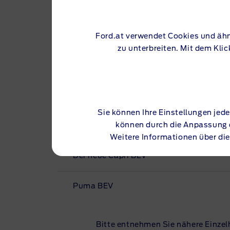
Transit Custom Plug-in-Hybrid
Transit Kombi PKW Plug-in-Hybrid
Ford.at verwendet Cookies und ähn
zu unterbreiten. Mit dem Kli
Mustang Mach-E
Mondeo Hybrid
Sie können Ihre Einstellungen jede
können durch die Anpassung d
Der neue Explorer BEV
Weitere Informationen über die
Der neue Capri BEV
Puma BEV
Bitte entnehmen Sie nähere Einzel