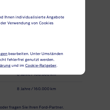
8 Jahre / 160.000 km
8 Jahre / 160.000 km
d Ihnen individualisierte Angebote
it der Verwendung von Cookies
8 Jahre / 160.000 km
5 Jahre / 100.000 km
ngen
bearbeiten. Unter Umständen
ht fehlerfrei genutzt werden.
8 Jahre / 160.000 km
lärung
und im
Cookie-Ratgeber
.
8 Jahre / 160.000 km
8 Jahre / 160.000 km
oder fragen Sie Ihren
Ford-Partner
.