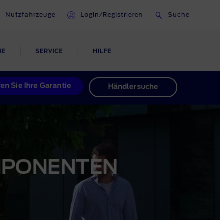
Nutzfahrzeuge
Login/Registrieren
Suche
IE
SERVICE
HILFE
UNFALLHILFE &
en Sie Ihre Garantie
Händlersuche
KAROSSERIEREPARATUREN
ugen
Smart Repairs
Unfallreparaturen
MPONENTEN
preis