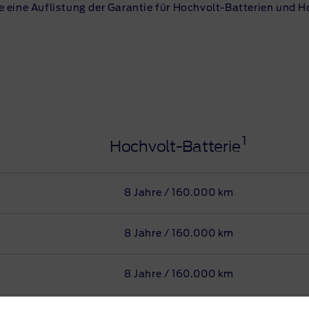
 eine Auflistung der Garantie für
Hochvolt-Batterien
und
H
1
Hochvolt-Batterie
8 Jahre / 160.000 km
8 Jahre / 160.000 km
8 Jahre / 160.000 km