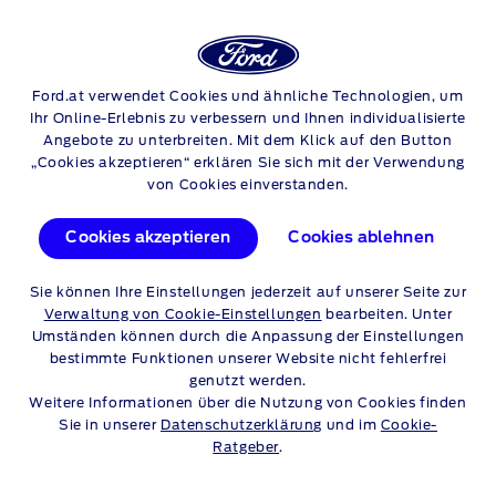
Login/Re
Su
REIFEN
Ford.at verwendet Cookies und ähnliche Technologien, um
Skip to content
Ihr Online-Erlebnis zu verbessern und Ihnen individualisierte
Angebote zu unterbreiten. Mit dem Klick auf den Button
REIFENTYPEN KENNEN
„Cookies akzeptieren“ erklären Sie sich mit der Verwendung
von Cookies einverstanden.
Ihre Reifen stehen als einziges Teil Ihres Fahrzeugs direkt mit
der Fahrbahn in Kontakt – daher ist es für die Sicherheit und
Cookies akzeptieren
Cookies ablehnen
Performance des Fahrzeugs von entscheidender Bedeutung,
die richtigen Reifen zu montieren. Wir bieten alle Reifentypen
Sie können Ihre Einstellungen jederzeit auf unserer Seite zur
an, von Sommer- und Winterreifen über Allwetterreifen bis hin
Verwaltung von Cookie-Einstellungen
bearbeiten. Unter
zu
Runflat-Sicherheitsreifen
. Und wir können Ihnen
Umständen können durch die Anpassung der Einstellungen
fachkundige Beratung bei der Auswahl der richtigen Reifen
bestimmte Funktionen unserer Website nicht fehlerfrei
bieten.
genutzt werden.
Ihr Ford Partner vor Ort ist die beste Adresse, um neue Reifen
Weitere Informationen über die Nutzung von Cookies finden
für Ihr Fahrzeug zu kaufen. Unsere Experten beraten Sie gerne
Sie in unserer
Datenschutzerklärung
und im
Cookie-
bei der Suche nach dem richtigen Reifen für Ihren Ford,
Ratgeber
.
abhängig von Fahrstil und Budget.