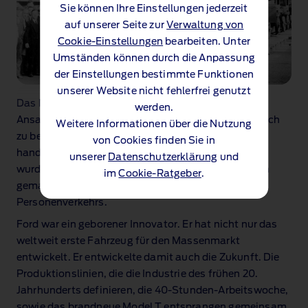
Sie können Ihre Einstellungen jederzeit
auf unserer Seite zur
Verwaltung von
Cookie-Einstellungen
bearbeiten. Unter
Umständen können durch die Anpassung
der Einstellungen bestimmte Funktionen
unserer Website nicht fehlerfrei genutzt
Das Model T spiegelte Fords Genie und praktischen
werden.
Ansatz perfekt wider: Es war schnell zu bauen, einfach
Weitere Informationen über die Nutzung
zu bedienen und auf allen Untergründen gut zu
von Cookies finden Sie in
handhaben. Und aufgrund seiner geringen Kosten
unserer
Datenschutzerklärung
und
wurde es dem durchschnittlichen Bürger zugänglich
im
Cookie-Ratgeber
.
gemacht. Dies war der Beginn einer neuen Ära des
Personenverkehrs.
Ford war ein geborener Innovator. Er hat nicht nur das
weltweit erste Fahrzeug für den Massenmarkt
entwickelt. Er entwickelte damit auch die Zukunft. Die
Produktionslinien, die die Industrie des frühen 20.
Jahrhunderts definieren, die 40‑Stunden‑Arbeitswoche,
sowie das brandneue Model T entsprangen gemeinsam