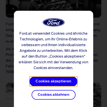
Ford verließ seine Position bei Edison im Jahr 1899, und
einige Jahre später gründete er die Ford Motor Company.
Ford.at verwendet Cookies und ähnliche
Das gab ihm die Freiheit, seine bahnbrechenden Ideen
Technologien, um Ihr Online-Erlebnis zu
zu erkunden.
verbessern und Ihnen individualisierte
Als der Besitz eines Fahrzeugs noch wenigen
Angebote zu unterbreiten. Mit dem Klick
Privilegierten vorbehalten war, war es Henry Fords Ziel,
auf den Button „Cookies akzeptieren“
die „Welt auf Räder zu setzen“ und ein erschwingliches
erklären Sie sich mit der Verwendung von
Fahrzeug für die breite Öffentlichkeit zu produzieren.
Cookies einverstanden.
1908 erreichte er dies mit dem Model T.
Cookies akzeptieren
Cookies ablehnen